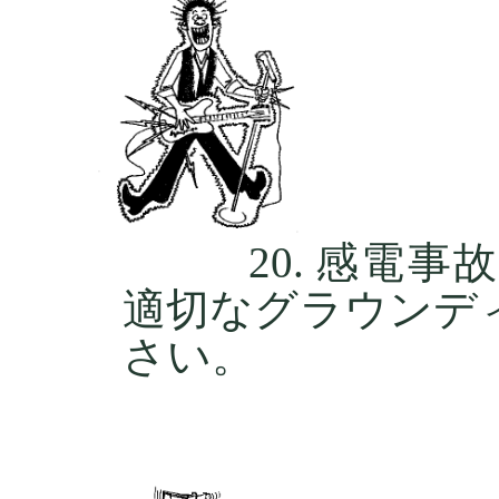
感電事
適切なグラウンデ
さい。