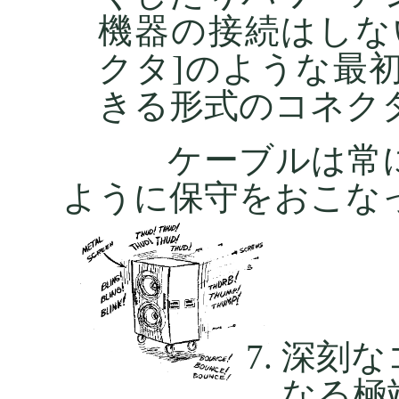
機器の接続はしな
クタ]のような最
きる形式のコネク
ケーブルは常に良
ように保守をおこな
深刻な
なる極