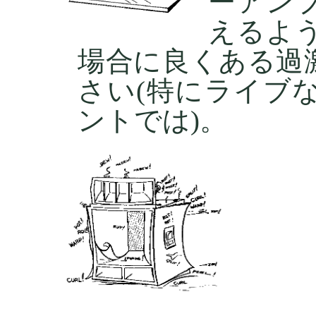
ーアン
えるよ
場合に良くある過
さい(特にライブ
ントでは)。