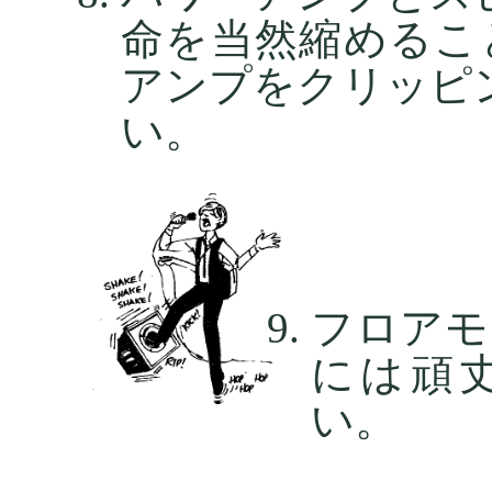
命を当然縮めるこ
アンプをクリッピ
い。
フロアモ
には頑
い。