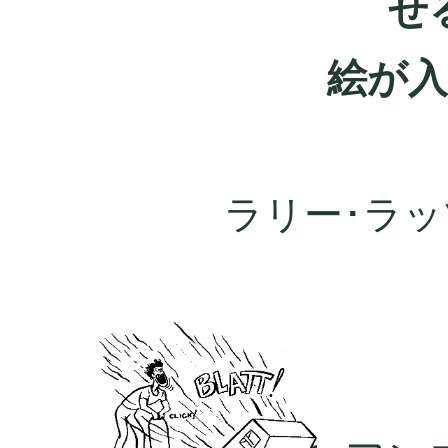
せ
絵が
ラリー･ラッツ[