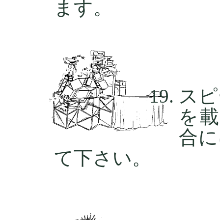
ます。
スピ
を載
合に
て下さい。